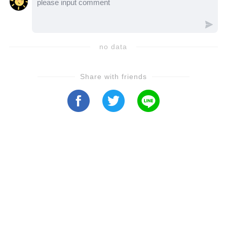
des moments difficiles. ✨💔 Face à des défis
médicaux complexes, Emma aurait pu se
décourager. Mais à la place, elle a choisi de
no data
se battre, de trouver du sens et de faire
rayonner son talent incroyable. Vous serez
Share with friends
émus par son courage, sa passion et sa
détermination à dépasser les limites
imposées par la vie.🎥 Regardez cette vidéo
pour découvrir comment elle a transformé
l'adversité en opportunité et appris à toucher
les cœurs avec son art et sa force d'esprit. ❤️
**Son histoire ne vous laissera pas
indifférent.** Cliquez pour visionner et
laissez-vous inspirer par le parcours d’Emma
Kok ! 🙌#Inspiration #EmmaKok