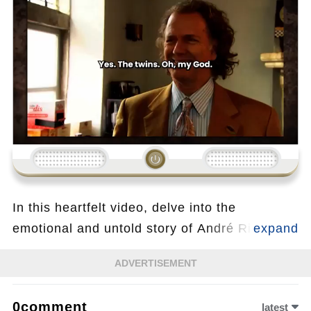
Loading...
In this heartfelt video, delve into the
emotional and untold story of André Rieu, the
legendary King of Waltz, as he opens up
ADVERTISEMENT
about a deeply personal and touching part of
his life. At 76, André finally reveals the depth
0comment
latest